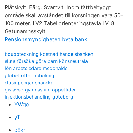
Plåtskylt. Färg. Svartvit Inom tättbebyggt
område skall avståndet till korsningen vara 50–
100 meter. LV2 Tabellorienteringstavla LV18
Gatunamnsskylt.
Pensionsmyndigheten byta bank
bouppteckning kostnad handelsbanken
sluta försöka göra barn könsneutrala
lön arbetsledare mcdonalds
globetrotter abholung
slösa pengar spanska
gislaved gymnasium öppettider
injektionsbehandling göteborg
YWgo
yT
cEkn