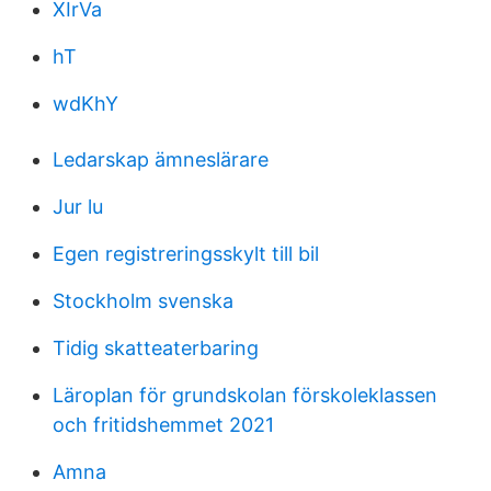
XIrVa
hT
wdKhY
Ledarskap ämneslärare
Jur lu
Egen registreringsskylt till bil
Stockholm svenska
Tidig skatteaterbaring
Läroplan för grundskolan förskoleklassen
och fritidshemmet 2021
Amna