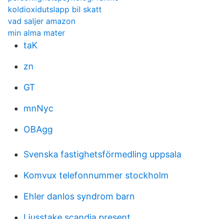
koldioxidutslapp bil skatt
vad saljer amazon
min alma mater
taK
zn
GT
mnNyc
OBAgg
Svenska fastighetsförmedling uppsala
Komvux telefonnummer stockholm
Ehler danlos syndrom barn
Ljusstake scandia present