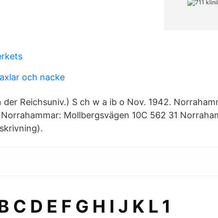
erkets
 axlar och nacke
en der Reichsuniv.) S ch w a ib o Nov. 1942. Norraham
. Norrahammar: Mollbergsvägen 10C 562 31 Norrahamm
skrivning).
 C D E F G H I J K L 1