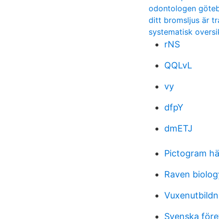
odontologen göteb
ditt bromsljus är 
systematisk oversi
rNS
QQLvL
vy
dfpY
dmETJ
Pictogram häl
Raven biolog
Vuxenutbildn
Svenska före