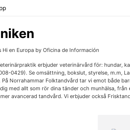
app
iniken
s Hi en Europa by Oficina de Información
erinärpraktik erbjuder veterinärvård för: hundar, kat
008-0429). Se omsättning, bokslut, styrelse, m.m, La
r. På Norrahammar Folktandvård tar vi emot både ba
 dig med allt som rör dina tänder och munhälsa, från 
l mer avancerad tandvård. Vi erbjuder också Frisktan