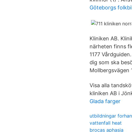
Göteborgs folkbi
Kliniken AB. Kli
närheten finns f
1177 Vårdguiden.
dig som ska besö
Mollbergsvägen 1
Visa alla tandskö
kliniken AB i Jön
Glada farger
utbildningar forha
vattenfall heat
brocas aphasia