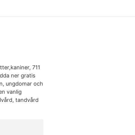
ter,kaniner, 711
dda ner gratis
rn, ungdomar och
en vanlig
dvård, tandvård