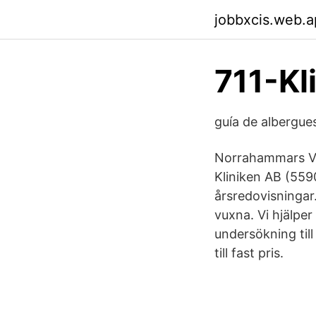
jobbxcis.web.
711-Kl
guía de albergue
Norrahammars Vet
Kliniken AB (559
årsredovisninga
vuxna. Vi hjälper
undersökning til
till fast pris.