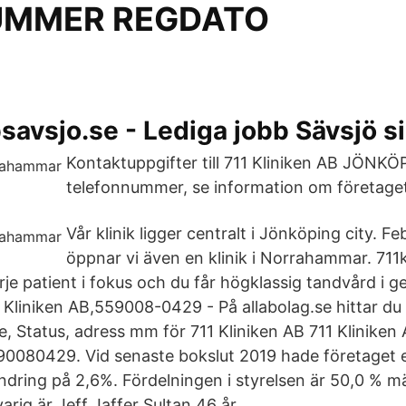
UMMER REGDATO
savsjo.se - Lediga jobb Sävsjö s
Kontaktuppgifter till 711 Kliniken AB JÖNKÖ
telefonnummer, se information om företage
Vår klinik ligger centralt i Jönköping city. F
öppnar vi även en klinik i Norrahammar. 711k
arje patient i fokus och du får högklassig tandvård i 
1 Kliniken AB,559008-0429 - På allabolag.se hittar du 
se, Status, adress mm för 711 Kliniken AB 711 Kliniken 
0080429. Vid senaste bokslut 2019 hade företaget 
dring på 2,6%. Fördelningen i styrelsen är 50,0 % mä
varig är Jeff Jaffer Sultan 46 år.