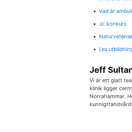
Vad är ambul
Jc konkurs
Naturvetensk
Lss utbildnin
Jeff Sultan
Vi är ett glatt t
klinik ligger cent
Norrahammar. Ho
kunnigttandvård