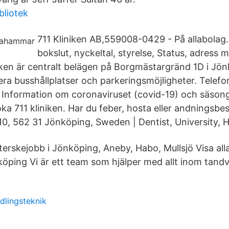
bliotek
711 Kliniken AB,559008-0429 - På allabolag.s
bokslut, nyckeltal, styrelse, Status, adress 
niken är centralt belägen på Borgmästargränd 1D i Jön
lera busshållplatser och parkeringsmöjligheter. Telef
 Information om coronaviruset (covid-19) och säsong
ka 711 kliniken. Har du feber, hosta eller andningsbe
0, 562 31 Jönköping, Sweden | Dentist, University, H
terskejobb i Jönköping, Aneby, Habo, Mullsjö Visa all
köping Vi är ett team som hjälper med allt inom tand
ndlingsteknik