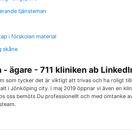
erande tjänsteman
ap i förskolan material
g skåne
 - ägare - 711 kliniken ab LinkedI
eam som tycker det är viktigt att trivas och ha roligt t
ralt i Jönköping city. I maj 2019 öppnar vi även en klini
s oss bemöts Du professionellt och med omtanke av
steam.