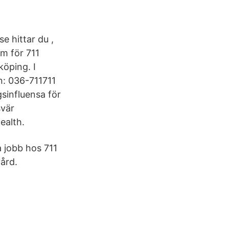
e hittar du ,
mm för 711
köping. I
on: 036-711711
sinfluensa för
svär
ealth.
a jobb hos 711
vård.