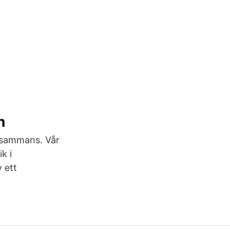
n
illsammans. Vår
k i
 ett