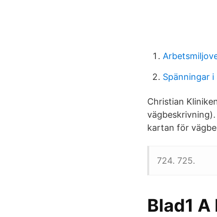
Arbetsmiljov
Spänningar i
Christian Klinik
vägbeskrivning)
kartan för vägbe
724. 725.
Blad1 A B