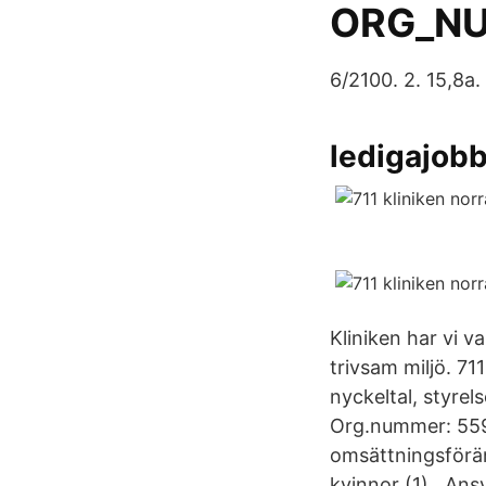
ORG_N
6/2100. 2. 15,8a.
ledigajobb
Kliniken har vi v
trivsam miljö. 71
nyckeltal, styrel
Org.nummer: 559
omsättningsförän
kvinnor (1) . Ans