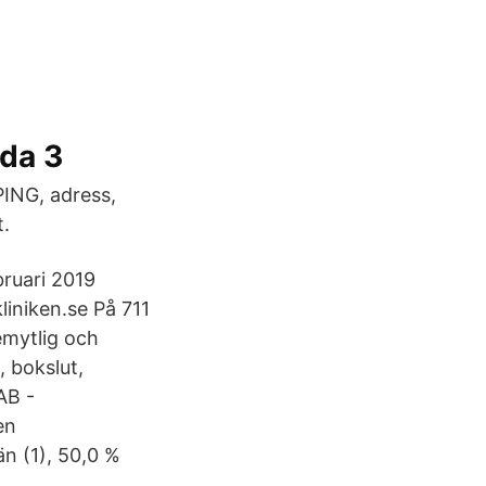
ida 3
PING, adress,
t.
ebruari 2019
liniken.se På 711
gemytlig och
, bokslut,
AB -
en
n (1), 50,0 %