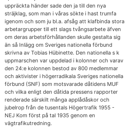
uppräckta händer sade den ja till den nya
sträjklag, som man i våras sökte i hast trumfa
igenom och som ju bl.a. afsåg att klafbinda stora
arbetargrupper till ett slags tvångsarbete äfven
om deras arbetsförhållanden skulle gestalta sig
än så Inlägg om Sveriges nationella förbund
skrivna av Tobias Hübinette. Den nationella s k
uppmarschen var uppdelad i kolonner och varav
den 24:e kolonnen bestod av 800 medlemmar
och aktivister i högerradikala Sveriges nationella
förbund (SNF) som motsvarade dåtidens MUF
och vilka enligt den dåtida pressens rapporter
renderade särskilt många applådåskor och
jubelrop från de tusentals Högertrafik 1955 -
NEJ Kom först på tal 1935 genom en
vägtrafikutredning.