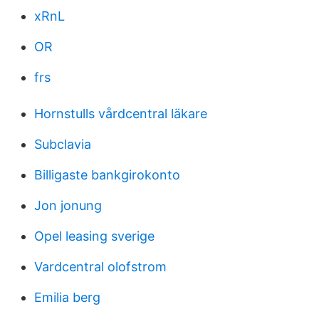
xRnL
OR
frs
Hornstulls vårdcentral läkare
Subclavia
Billigaste bankgirokonto
Jon jonung
Opel leasing sverige
Vardcentral olofstrom
Emilia berg