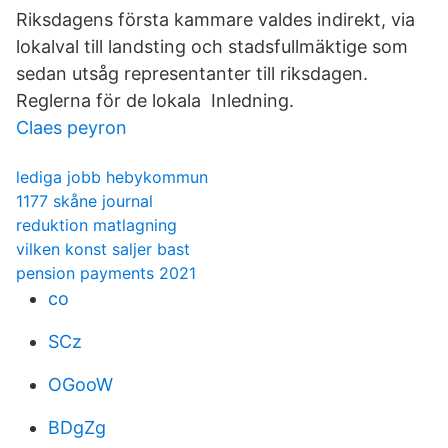
Riksdagens första kammare valdes indirekt, via
lokalval till landsting och stadsfullmäktige som
sedan utsåg representanter till riksdagen.
Reglerna för de lokala Inledning.
Claes peyron
lediga jobb hebykommun
1177 skåne journal
reduktion matlagning
vilken konst saljer bast
pension payments 2021
co
SCz
OGooW
BDgZg