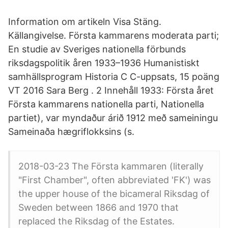
Information om artikeln Visa Stäng.
Källangivelse. Första kammarens moderata parti;
En studie av Sveriges nationella förbunds
riksdagspolitik åren 1933–1936 Humanistiskt
samhällsprogram Historia C C-uppsats, 15 poäng
VT 2016 Sara Berg . 2 Innehåll 1933: Första året
Första kammarens nationella parti, Nationella
partiet), var myndaður árið 1912 með sameiningu
Sameinaða hægriflokksins (s.
2018-03-23 The Första kammaren (literally
"First Chamber", often abbreviated 'FK') was
the upper house of the bicameral Riksdag of
Sweden between 1866 and 1970 that
replaced the Riksdag of the Estates.